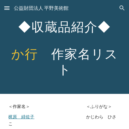
公益財団法人 平野美術館
Skip to main content
Skip to navigation
◆収蔵品紹介◆
か
行
作家名リス
ト
＜作家名＞ ＜ふりがな＞
梶原 緋佐子
かじわら ひさ
こ