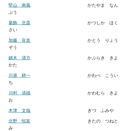
堅山 南風
かたやま なん
ぷう
葛飾 北斎
かつしか ほく
さい
加藤 良造
かとう りょう
ぞう
鏑木 清方
かぶらき きよ
かた
川邉 耕一
かわべ こうい
ち
川村 清雄
かわむら きよ
お
木津 文哉
きづ ふみや
北野 恒富
きたの つねと
み