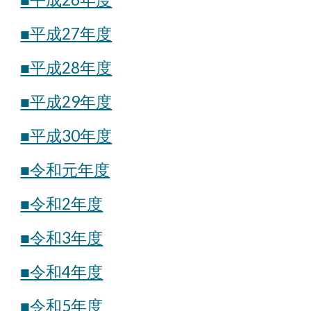
■平成27年度
■平成28年度
■平成29年度
■平成30年度
■令和元年度
■令和2年度
■令和3年度
■令和4年度
■令和5年度